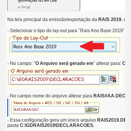
Na tela principal da emissão/exportação da
RAIS 2019
, ob
- Selecionar o tipo do lay-out para "Rais Ano Base 2019"
- No campo: "
O Arquivo será gerado em
" alterar para:
C:
- No campo nome do arquivo alterar para
RAIS#AA.DEC
- Essa configuração gera um único arquivo
RAIS2019.DEC
pasta
C:\GDRAIS2019\DECLARACOES
.