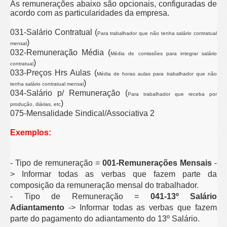
As remunerações abaixo são opcionais, configuradas de
acordo com as particularidades da empresa.
031-Salário Contratual (
Para trabalhador que não tenha salário contratual
)
mensal
032-Remuneração Média (
Média de comissões para integrar salário
)
contratual
033-Preços Hrs Aulas (
Média de horas aulas para trabalhador que não
)
tenha salário contratual mensal
034-Salário p/ Remuneração (
Para trabalhador que receba por
)
produção, diárias, etc
075-Mensalidade Sindical/Associativa 2
Exemplos:
- Tipo de remuneração =
001-Remunerações Mensais
-
> Informar todas as verbas que fazem parte da
composição
da remuneração mensal do trabalhador.
- Tipo de Remuneração =
041-13º Salário
Adiantamento
-> Informar todas as verbas que fazem
parte do pagamento do adiantamento do 13º Salário.