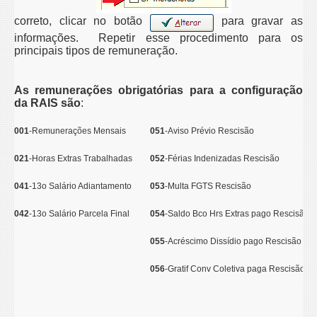
correto, clicar no botão
para gravar as
informações. Repetir esse procedimento para os
principais tipos de remuneração.
As remunerações obrigatórias para a configuração
da RAIS são
:
001
-Remunerações Mensais
051
-Aviso Prévio Rescisão
021
-Horas Extras Trabalhadas
052
-Férias Indenizadas Rescisão
041
-13o Salário Adiantamento
053
-Multa FGTS Rescisão
042
-13o Salário Parcela Final
054
-Saldo Bco Hrs Extras pago Rescisão
055
-Acréscimo Dissídio pago Rescisão
056
-Gratif Conv Coletiva paga Rescisão